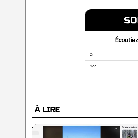
SO
Écoutiez
Oui
Non
À LIRE