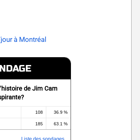
jour à Montréal
NDAGE
'histoire de Jim Cam
spirante?
108
36.9 %
185
63.1 %
Liste des sondages