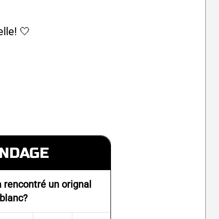
lle! 🤍
NDAGE
 rencontré un orignal
blanc?