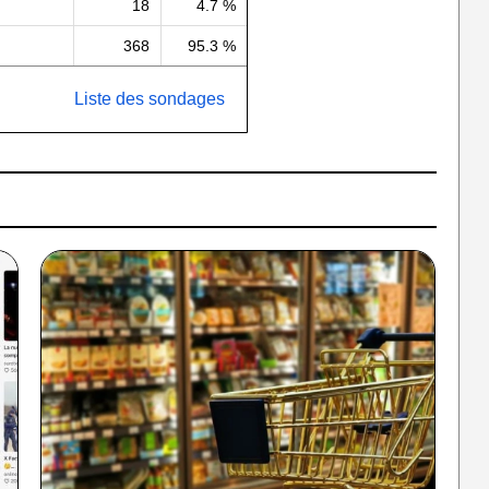
18
4.7 %
368
95.3 %
Liste des sondages