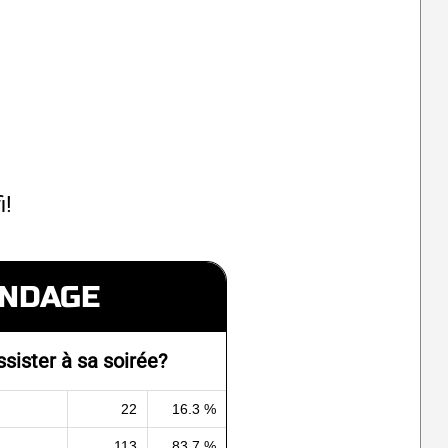
i!
NDAGE
ssister à sa soirée?
22
16.3 %
113
83.7 %