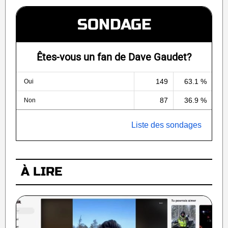
SONDAGE
Êtes-vous un fan de Dave Gaudet?
149
63.1 %
Oui
87
36.9 %
Non
Liste des sondages
À LIRE