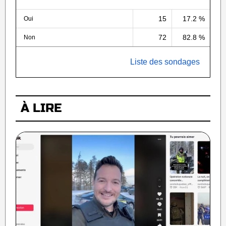
15
17.2 %
Oui
72
82.8 %
Non
Liste des sondages
À LIRE