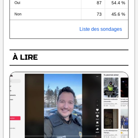
87
54.4 %
Oui
73
45.6 %
Non
Liste des sondages
À LIRE