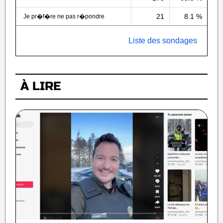
21
8.1 %
Je pr�f�re ne pas r�pondre
Liste des sondages
À LIRE