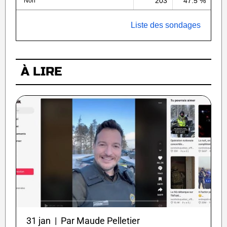
203
47.5 %
Non
Liste des sondages
À LIRE
31 jan | Par Maude Pelletier