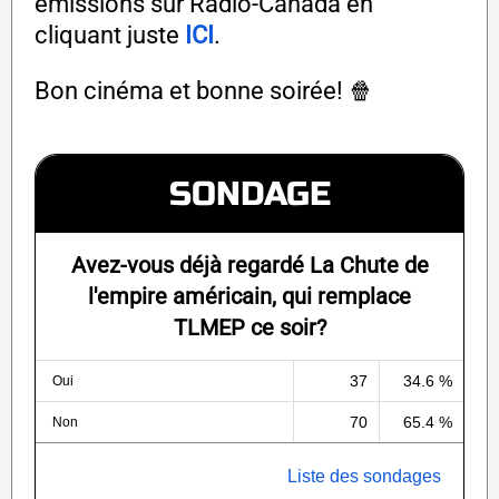
émissions sur Radio-Canada en
cliquant juste
ICI
.
Bon cinéma et bonne soirée! 🍿
SONDAGE
Avez-vous déjà regardé La Chute de
l'empire américain, qui remplace
TLMEP ce soir?
37
34.6 %
Oui
70
65.4 %
Non
Liste des sondages