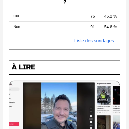
?
75
45.2 %
Oui
91
54.8 %
Non
Liste des sondages
À LIRE