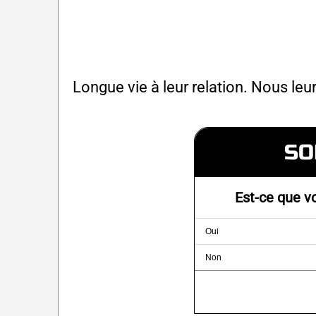
Longue vie à leur relation. Nous le
SO
Est-ce que v
Oui
Non