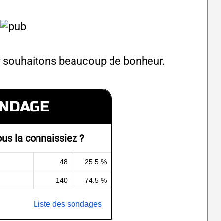
ur souhaitons beaucoup de bonheur.
NDAGE
ous la connaissiez ?
48
25.5 %
140
74.5 %
Liste des sondages