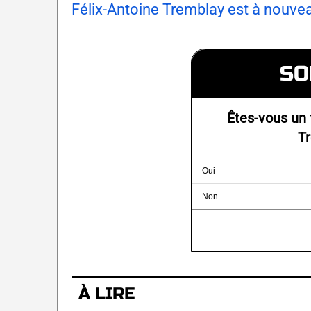
Félix-Antoine Tremblay est à nouvea
SO
Êtes-vous un 
T
Oui
Non
À LIRE