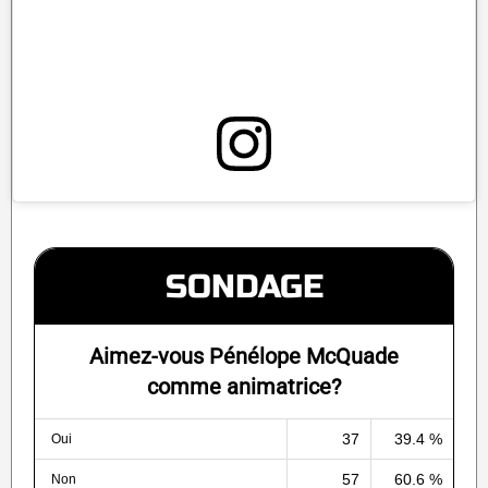
SONDAGE
Aimez-vous Pénélope McQuade
comme animatrice?
37
39.4 %
Oui
57
60.6 %
Non