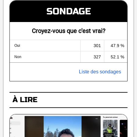
SONDAGE
Croyez-vous que c'est vrai?
301
47.9 %
Oui
327
52.1 %
Non
Liste des sondages
À LIRE