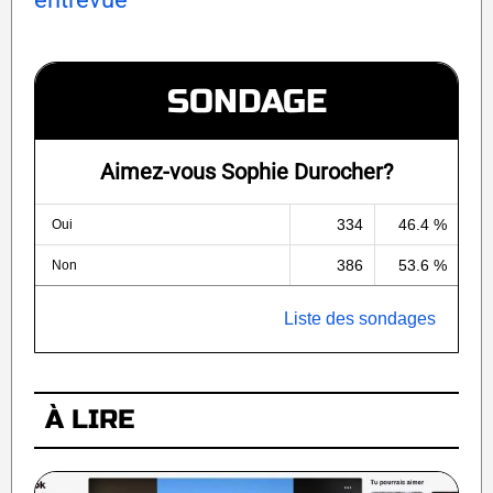
SONDAGE
Aimez-vous Sophie Durocher?
334
46.4 %
Oui
386
53.6 %
Non
Liste des sondages
À LIRE