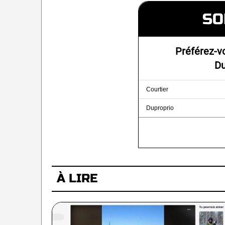
SO
Préférez-v
Du
Courtier
Duproprio
À LIRE