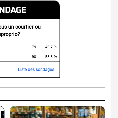
NDAGE
ous un courtier ou
proprio?
79
46.7 %
90
53.3 %
Liste des sondages