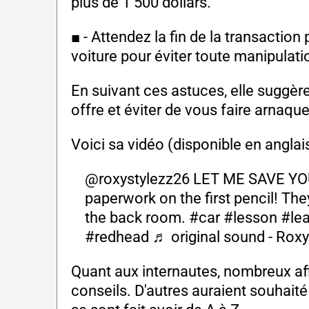
plus de 1 500 dollars.
■ - Attendez la fin de la transactio
voiture pour éviter toute manipulati
En suivant ces astuces, elle suggèr
offre et éviter de vous faire arnaqu
Voici sa vidéo (disponible en angla
@roxystylezz26
LET ME SAVE YOU
paperwork on the first pencil! Th
the back room.
#car
#lesson
#le
#redhead
♬ original sound - Roxy
Quant aux internautes, nombreux af
conseils. D'autres auraient souhaité 