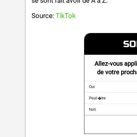
se sont fait avoir de A à Z.
Source:
TikTok
SO
Allez-vous appl
de votre proch
Oui
Peut-�tre
Non