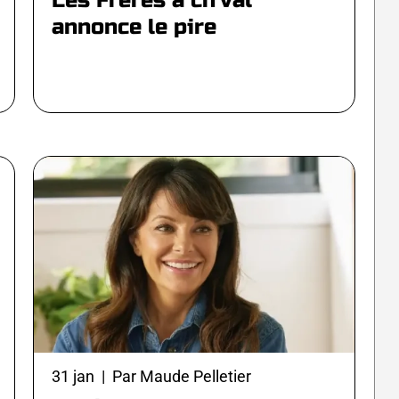
Les Frères à ch'val
annonce le pire
31 jan | Par Maude Pelletier