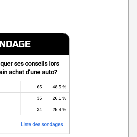
NDAGE
iquer ses conseils lors
ain achat d'une auto?
65
48.5 %
35
26.1 %
34
25.4 %
Liste des sondages