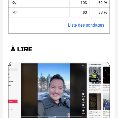
103
62 %
Oui
63
38 %
Non
Liste des sondages
À LIRE