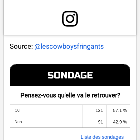
Source:
@lescowboysfringants
SONDAGE
Pensez-vous qu'elle va le retrouver?
121
57.1 %
Oui
91
42.9 %
Non
Liste des sondages