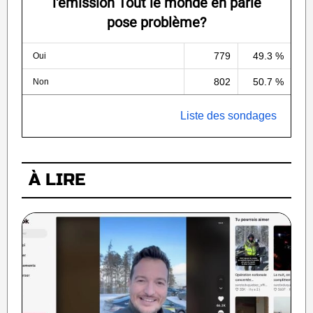
l'émission Tout le monde en parle
pose problème?
779
49.3 %
Oui
802
50.7 %
Non
Liste des sondages
À LIRE