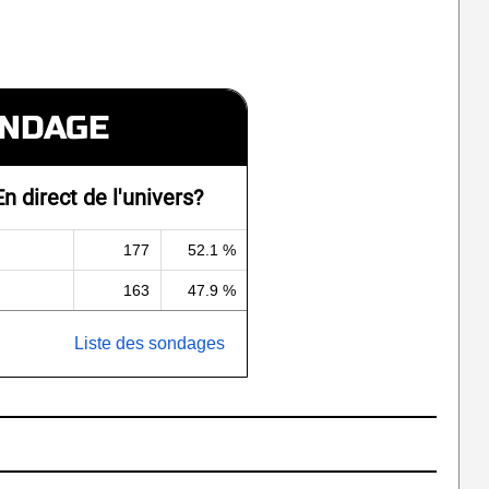
NDAGE
n direct de l'univers?
177
52.1 %
163
47.9 %
Liste des sondages