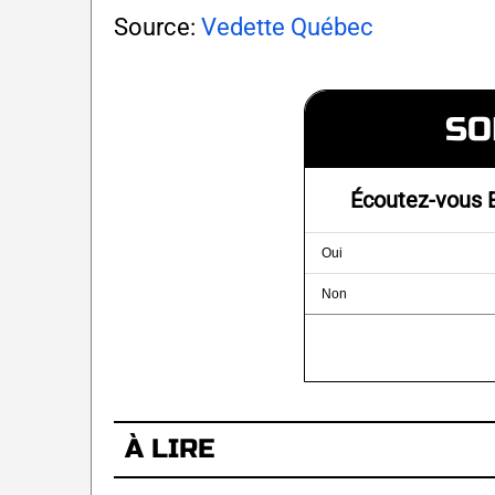
Source:
Vedette Québec
SO
Écoutez-vous E
Oui
Non
À LIRE