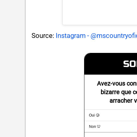
Source:
Instagram - @mscountryofic
SO
Avez-vous con
bizarre que c
arracher v
Oui 🥲
Non 🦷