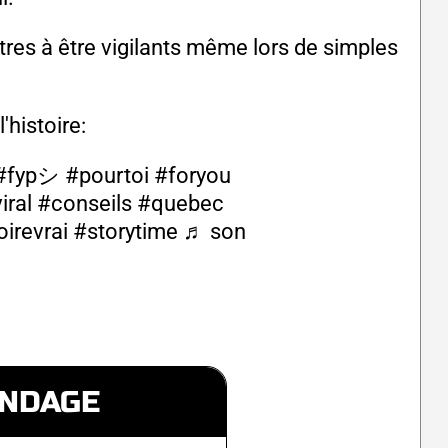
tres à être vigilants même lors de simples
'histoire:
#fypシ
#pourtoi
#foryou
iral
#conseils
#quebec
oirevrai
#storytime
♬ son
NDAGE