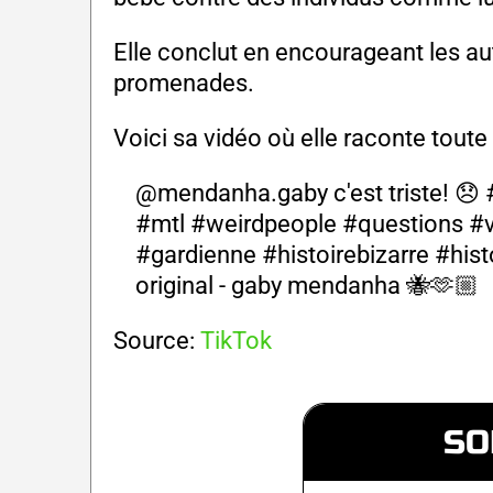
Elle conclut en encourageant les au
promenades.
Voici sa vidéo où elle raconte toute l
@mendanha.gaby
c'est triste! 😞
#mtl
#weirdpeople
#questions
#v
#gardienne
#histoirebizarre
#hist
original - gaby mendanha 🐝🫶🏼
Source:
TikTok
SO