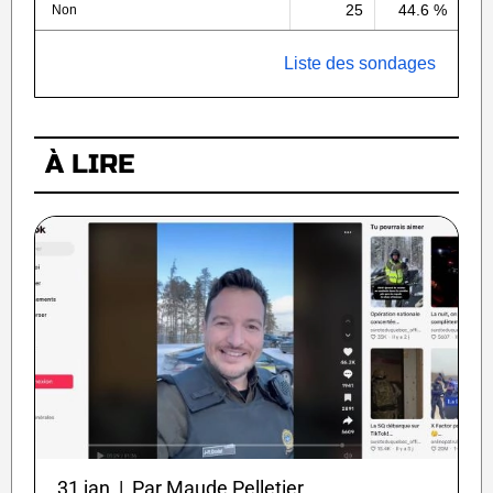
25
44.6 %
Non
Liste des sondages
À LIRE
31 jan | Par Maude Pelletier