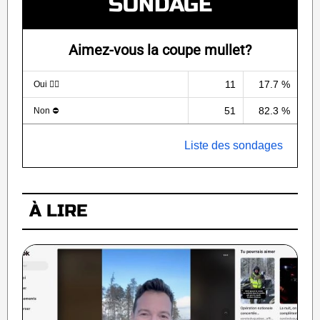
SONDAGE
Aimez-vous la coupe mullet?
11
17.7 %
Oui 💇‍♀️
51
82.3 %
Non ⛔
Liste des sondages
À LIRE