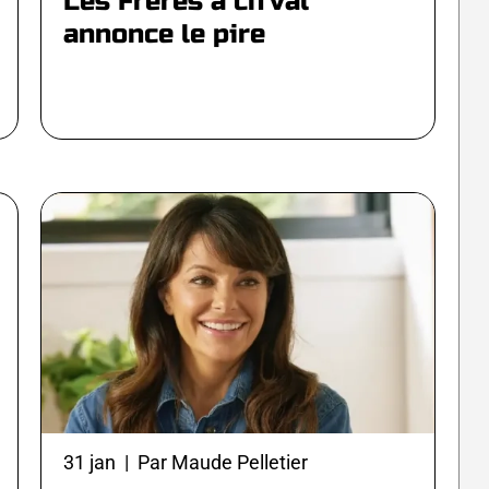
Les Frères à ch'val
annonce le pire
31 jan | Par Maude Pelletier