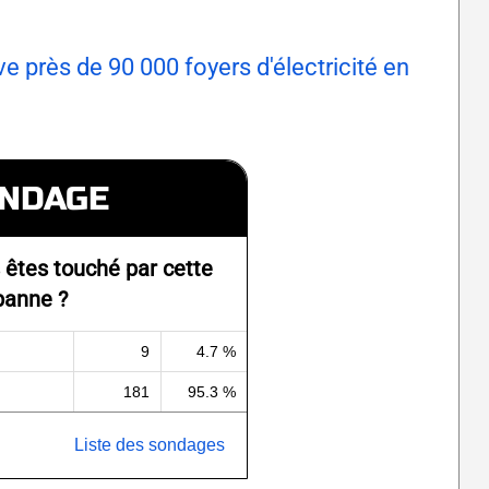
e près de 90 000 foyers d'électricité en
NDAGE
 êtes touché par cette
panne ?
9
4.7 %
181
95.3 %
Liste des sondages