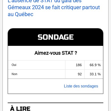
L'absence de STAT du gala des
Gémeaux 2024 se fait critiquer partout
au Québec
SONDAGE
Aimez-vous STAT ?
186
66.9 %
Oui
92
33.1 %
Non
Liste des sondages
À LIRE