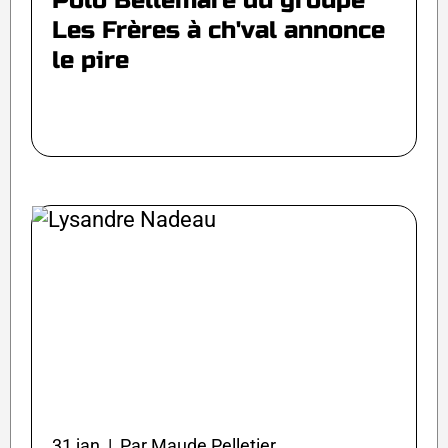
Polo Bellemare du groupe
Les Frères à ch'val annonce
le pire
31 jan | Par Maude Pelletier