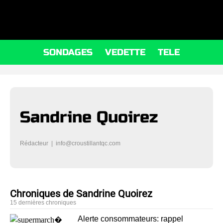
SONDAGES
VEDETTE
TELE
Sandrine Quoirez
Rédacteur |
info@croustillantqc.com
Chroniques de Sandrine Quoirez
15 dernières chroniques
Alerte consommateurs: rappel