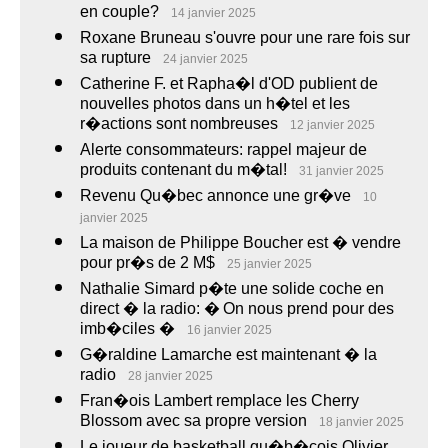
en couple?
14 janvier 2025
Roxane Bruneau s'ouvre pour une rare fois sur
sa rupture
24 janvier 2025
Catherine F. et Rapha�l d'OD publient de
nouvelles photos dans un h�tel et les
r�actions sont nombreuses
12 janvier 2025
Alerte consommateurs: rappel majeur de
produits contenant du m�tal!
31 janvier 2025
Revenu Qu�bec annonce une gr�ve
10
janvier 2025
La maison de Philippe Boucher est � vendre
pour pr�s de 2 M$
25 janvier 2025
Nathalie Simard p�te une solide coche en
direct � la radio: � On nous prend pour des
imb�ciles �
16 janvier 2025
G�raldine Lamarche est maintenant � la
radio
28 janvier 2025
Fran�ois Lambert remplace les Cherry
Blossom avec sa propre version
18 janvier 2025
Le joueur de basketball qu�b�cois Olivier