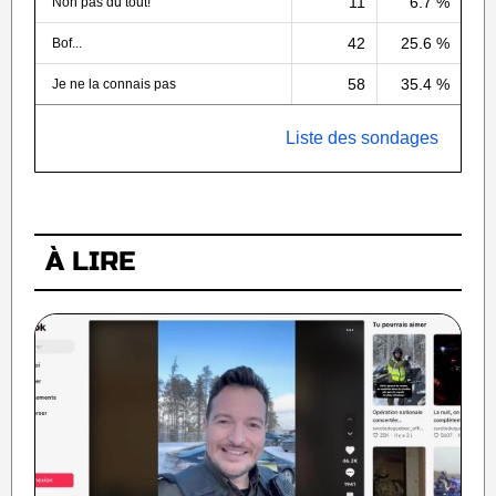
11
6.7 %
Non pas du tout!
42
25.6 %
Bof...
58
35.4 %
Je ne la connais pas
Liste des sondages
À LIRE