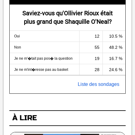
Saviez-vous qu'Ollivier Rioux était
plus grand que Shaquille O'Neal?
12
10.5 %
Oui
55
48.2 %
Non
19
16.7 %
Je ne m'�tait pas pos� la question
28
24.6 %
Je ne m'int�resse pas au basket
Liste des sondages
À LIRE