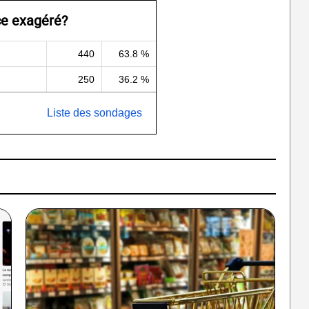
ce exagéré?
440
63.8 %
250
36.2 %
Liste des sondages