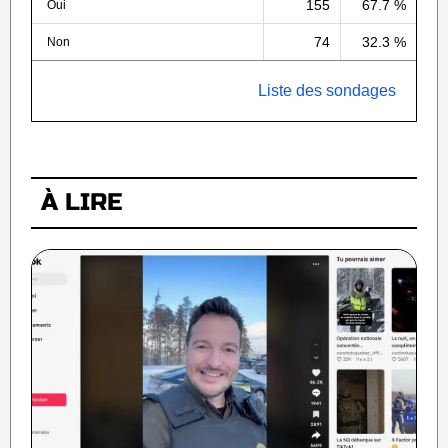
155
67.7 %
Oui
74
32.3 %
Non
Liste des sondages
À LIRE