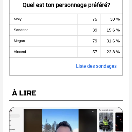
Quel est ton personnage préféré?
75
30 %
Moly
39
15.6 %
Sandrine
79
31.6 %
Megan
57
22.8 %
Vincent
Liste des sondages
À LIRE