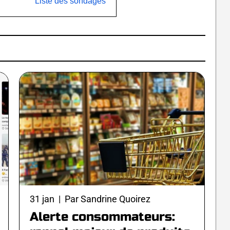
Liste des sondages
31 jan | Par Sandrine Quoirez
Alerte consommateurs: