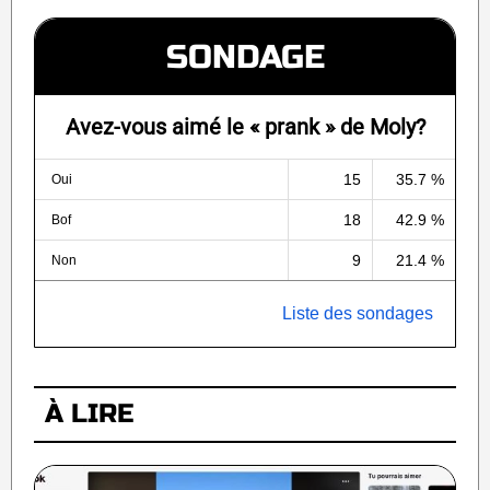
SONDAGE
Avez-vous aimé le « prank » de Moly?
15
35.7 %
Oui
18
42.9 %
Bof
9
21.4 %
Non
Liste des sondages
À LIRE