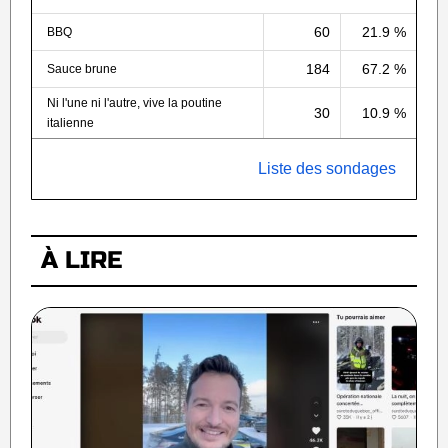
60
21.9 %
BBQ
184
67.2 %
Sauce brune
Ni l'une ni l'autre, vive la poutine
30
10.9 %
italienne
Liste des sondages
À LIRE