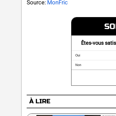
Source:
MonFric
SO
Êtes-vous satis
Oui
Non
À LIRE