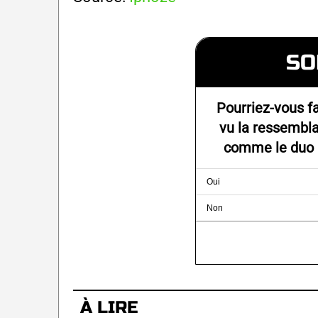
SO
Pourriez-vous fa
vu la ressembla
comme le duo m
Oui
Non
À LIRE