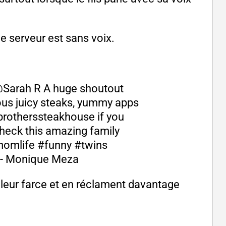
le serveur est sans voix.
@Sarah R A huge shoutout
ous juicy steaks, yummy apps
brotherssteakhouse if you
 check this amazing family
omlife
#funny
#twins
 - Monique Meza
 leur farce et en réclament davantage