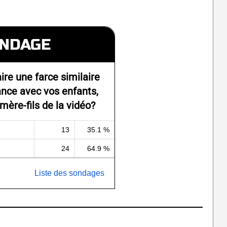
NDAGE
ire une farce similaire
nce avec vos enfants,
ère-fils de la vidéo?
13
35.1 %
24
64.9 %
Liste des sondages