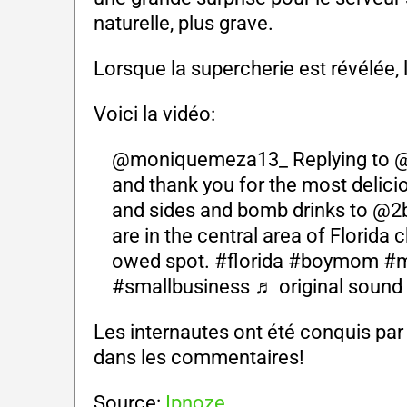
naturelle, plus grave.
Lorsque la supercherie est révélée, 
Voici la vidéo:
@moniquemeza13_
Replying to 
and thank you for the most delici
and sides and bomb drinks to @2
are in the central area of Florida
owed spot.
#florida
#boymom
#m
#smallbusiness
♬ original sound
Les internautes ont été conquis par
dans les commentaires!
Source:
Ipnoze