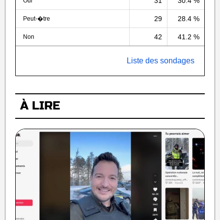
31
30.4 %
Oui
29
28.4 %
Peut-�tre
42
41.2 %
Non
Liste des sondages
À LIRE