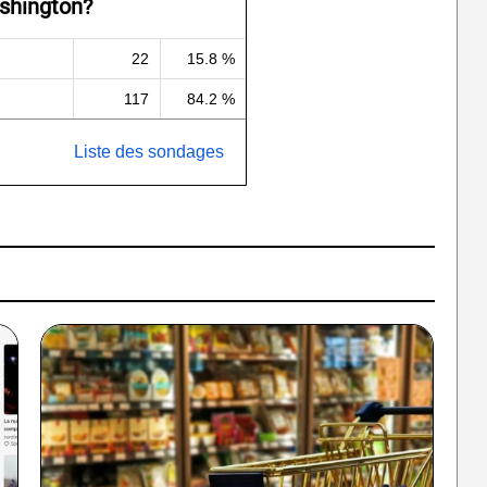
shington?
22
15.8 %
117
84.2 %
Liste des sondages