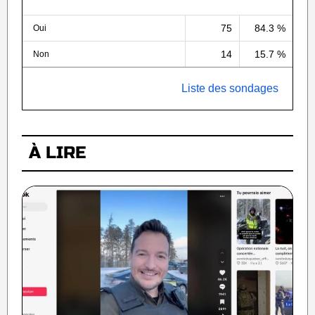
75
84.3 %
Oui
14
15.7 %
Non
Liste des sondages
À LIRE