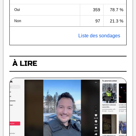
359
78.7 %
Oui
97
21.3 %
Non
Liste des sondages
À LIRE