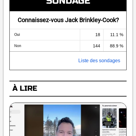
SONDAGE
Connaissez-vous Jack Brinkley-Cook?
18
11.1 %
Oui
144
88.9 %
Non
Liste des sondages
À LIRE